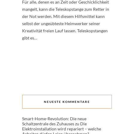
Für alle, denen es an Zeit oder Geschicklichkeit
mangelt, kann die Teleskopstange zum Retter in
der Not werden. Mit diesem Hilfsmittel kann
selbst der ungeübteste Heimwerker seiner
Kreativität freien Lauf lassen. Teleskopstangen
gibt es…
NEUESTE KOMMENTARE
Smart-Home-Revolution: Die neue
Schaltzentrale des Zuhauses
zu
Die
Elektroinstallation wird repariert – welche
Arbeiten dürfen Laien übernehmen?