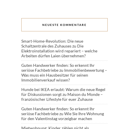
NEUESTE KOMMENTARE
Smart-Home-Revolution: Die neue
Schaltzentrale des Zuhauses
zu
Die
Elektroinstallation wird repariert – welche
Arbeiten dürfen Laien übernehmen?
Guten Handwerker finden: So erkennt Ihr
seriöse Fachbetriebe
zu
Immobilienbewertung –
Was muss ein Hausbesitzer für seinen
Immobilienverkauf wissen?
Hunde bei IKEA erlaubt: Warum die neue Regel
für Diskussionen sorgt
zu
Maison du Monde –
französischer Lifestyle für euer Zuhause
Guten Handwerker finden: So erkennt Ihr
seriöse Fachbetriebe
zu
Wie Sie Ihre Wohnung
für den Valentinstag vorzeigbar machen
Mietwohnung: Kinder zählen nicht als