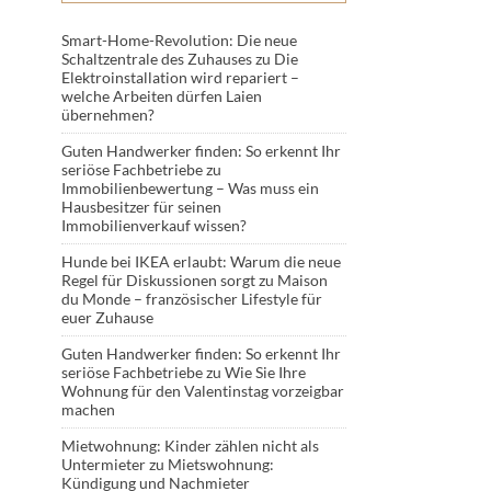
Smart-Home-Revolution: Die neue
Schaltzentrale des Zuhauses
zu
Die
Elektroinstallation wird repariert –
welche Arbeiten dürfen Laien
übernehmen?
Guten Handwerker finden: So erkennt Ihr
seriöse Fachbetriebe
zu
Immobilienbewertung – Was muss ein
Hausbesitzer für seinen
Immobilienverkauf wissen?
Hunde bei IKEA erlaubt: Warum die neue
Regel für Diskussionen sorgt
zu
Maison
du Monde – französischer Lifestyle für
euer Zuhause
Guten Handwerker finden: So erkennt Ihr
seriöse Fachbetriebe
zu
Wie Sie Ihre
Wohnung für den Valentinstag vorzeigbar
machen
Mietwohnung: Kinder zählen nicht als
Untermieter
zu
Mietswohnung:
Kündigung und Nachmieter