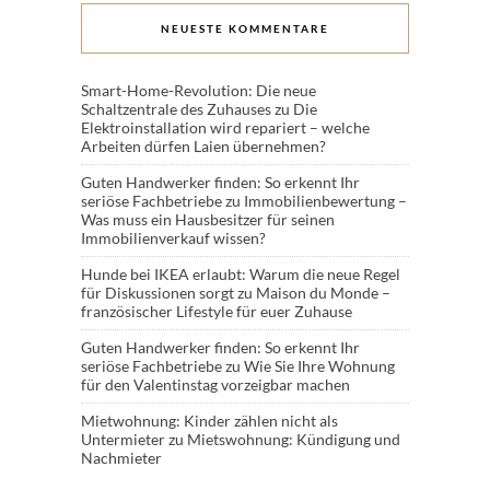
NEUESTE KOMMENTARE
Smart-Home-Revolution: Die neue
Schaltzentrale des Zuhauses
zu
Die
Elektroinstallation wird repariert – welche
Arbeiten dürfen Laien übernehmen?
Guten Handwerker finden: So erkennt Ihr
seriöse Fachbetriebe
zu
Immobilienbewertung –
Was muss ein Hausbesitzer für seinen
Immobilienverkauf wissen?
Hunde bei IKEA erlaubt: Warum die neue Regel
für Diskussionen sorgt
zu
Maison du Monde –
französischer Lifestyle für euer Zuhause
Guten Handwerker finden: So erkennt Ihr
seriöse Fachbetriebe
zu
Wie Sie Ihre Wohnung
für den Valentinstag vorzeigbar machen
Mietwohnung: Kinder zählen nicht als
Untermieter
zu
Mietswohnung: Kündigung und
Nachmieter