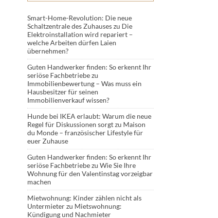
Smart-Home-Revolution: Die neue
Schaltzentrale des Zuhauses
zu
Die
Elektroinstallation wird repariert –
welche Arbeiten dürfen Laien
übernehmen?
Guten Handwerker finden: So erkennt Ihr
seriöse Fachbetriebe
zu
Immobilienbewertung – Was muss ein
Hausbesitzer für seinen
Immobilienverkauf wissen?
Hunde bei IKEA erlaubt: Warum die neue
Regel für Diskussionen sorgt
zu
Maison
du Monde – französischer Lifestyle für
euer Zuhause
Guten Handwerker finden: So erkennt Ihr
seriöse Fachbetriebe
zu
Wie Sie Ihre
Wohnung für den Valentinstag vorzeigbar
machen
Mietwohnung: Kinder zählen nicht als
Untermieter
zu
Mietswohnung:
Kündigung und Nachmieter