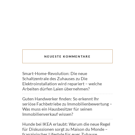
NEUESTE KOMMENTARE
Smart-Home-Revolution: Die neue
Schaltzentrale des Zuhauses
zu
Die
Elektroinstallation wird repariert – welche
Arbeiten dürfen Laien übernehmen?
Guten Handwerker finden: So erkennt Ihr
seriöse Fachbetriebe
zu
Immobilienbewertung –
Was muss ein Hausbesitzer für seinen
Immobilienverkauf wissen?
Hunde bei IKEA erlaubt: Warum die neue Regel
für Diskussionen sorgt
zu
Maison du Monde –
französischer Lifestyle für euer Zuhause