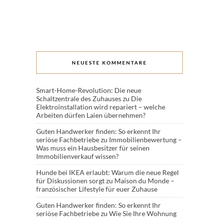
NEUESTE KOMMENTARE
Smart-Home-Revolution: Die neue
Schaltzentrale des Zuhauses
zu
Die
Elektroinstallation wird repariert – welche
Arbeiten dürfen Laien übernehmen?
Guten Handwerker finden: So erkennt Ihr
seriöse Fachbetriebe
zu
Immobilienbewertung –
Was muss ein Hausbesitzer für seinen
Immobilienverkauf wissen?
Hunde bei IKEA erlaubt: Warum die neue Regel
für Diskussionen sorgt
zu
Maison du Monde –
französischer Lifestyle für euer Zuhause
Guten Handwerker finden: So erkennt Ihr
seriöse Fachbetriebe
zu
Wie Sie Ihre Wohnung