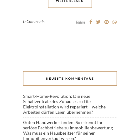
WEITERLESEN
0 Comments
Teilen
NEUESTE KOMMENTARE
Smart-Home-Revolution: Die neue
Schaltzentrale des Zuhauses
zu
Die
Elektroinstallation wird repariert – welche
Arbeiten dürfen Laien übernehmen?
Guten Handwerker finden: So erkennt Ihr
seriöse Fachbetriebe
zu
Immobilienbewertung –
Was muss ein Hausbesitzer für seinen
Immobilienverkauf wissen?