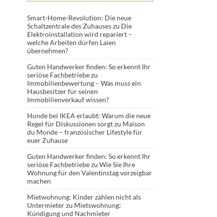
Smart-Home-Revolution: Die neue
Schaltzentrale des Zuhauses
zu
Die
Elektroinstallation wird repariert –
welche Arbeiten dürfen Laien
übernehmen?
Guten Handwerker finden: So erkennt Ihr
seriöse Fachbetriebe
zu
Immobilienbewertung – Was muss ein
Hausbesitzer für seinen
Immobilienverkauf wissen?
Hunde bei IKEA erlaubt: Warum die neue
Regel für Diskussionen sorgt
zu
Maison
du Monde – französischer Lifestyle für
euer Zuhause
Guten Handwerker finden: So erkennt Ihr
seriöse Fachbetriebe
zu
Wie Sie Ihre
Wohnung für den Valentinstag vorzeigbar
machen
Mietwohnung: Kinder zählen nicht als
Untermieter
zu
Mietswohnung:
Kündigung und Nachmieter