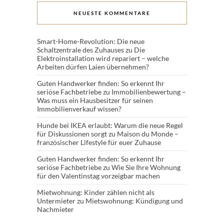
NEUESTE KOMMENTARE
Smart-Home-Revolution: Die neue
Schaltzentrale des Zuhauses
zu
Die
Elektroinstallation wird repariert – welche
Arbeiten dürfen Laien übernehmen?
Guten Handwerker finden: So erkennt Ihr
seriöse Fachbetriebe
zu
Immobilienbewertung –
Was muss ein Hausbesitzer für seinen
Immobilienverkauf wissen?
Hunde bei IKEA erlaubt: Warum die neue Regel
für Diskussionen sorgt
zu
Maison du Monde –
französischer Lifestyle für euer Zuhause
Guten Handwerker finden: So erkennt Ihr
seriöse Fachbetriebe
zu
Wie Sie Ihre Wohnung
für den Valentinstag vorzeigbar machen
Mietwohnung: Kinder zählen nicht als
Untermieter
zu
Mietswohnung: Kündigung und
Nachmieter