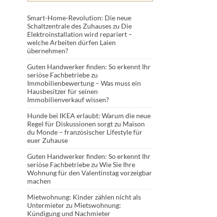
Smart-Home-Revolution: Die neue
Schaltzentrale des Zuhauses
zu
Die
Elektroinstallation wird repariert –
welche Arbeiten dürfen Laien
übernehmen?
Guten Handwerker finden: So erkennt Ihr
seriöse Fachbetriebe
zu
Immobilienbewertung – Was muss ein
Hausbesitzer für seinen
Immobilienverkauf wissen?
Hunde bei IKEA erlaubt: Warum die neue
Regel für Diskussionen sorgt
zu
Maison
du Monde – französischer Lifestyle für
euer Zuhause
Guten Handwerker finden: So erkennt Ihr
seriöse Fachbetriebe
zu
Wie Sie Ihre
Wohnung für den Valentinstag vorzeigbar
machen
Mietwohnung: Kinder zählen nicht als
Untermieter
zu
Mietswohnung:
Kündigung und Nachmieter