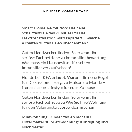
NEUESTE KOMMENTARE
Smart-Home-Revolution: Die neue
Schaltzentrale des Zuhauses
zu
Die
Elektroinstallation wird repariert – welche
Arbeiten dürfen Laien übernehmen?
Guten Handwerker finden: So erkennt Ihr
seriöse Fachbetriebe
zu
Immobilienbewertung –
Was muss ein Hausbesitzer für seinen
Immobilienverkauf wissen?
Hunde bei IKEA erlaubt: Warum die neue Regel
für Diskussionen sorgt
zu
Maison du Monde –
französischer Lifestyle für euer Zuhause
Guten Handwerker finden: So erkennt Ihr
seriöse Fachbetriebe
zu
Wie Sie Ihre Wohnung
für den Valentinstag vorzeigbar machen
Mietwohnung: Kinder zählen nicht als
Untermieter
zu
Mietswohnung: Kündigung und
Nachmieter