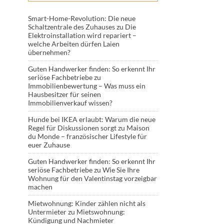
Smart-Home-Revolution: Die neue
Schaltzentrale des Zuhauses
zu
Die
Elektroinstallation wird repariert –
welche Arbeiten dürfen Laien
übernehmen?
Guten Handwerker finden: So erkennt Ihr
seriöse Fachbetriebe
zu
Immobilienbewertung – Was muss ein
Hausbesitzer für seinen
Immobilienverkauf wissen?
Hunde bei IKEA erlaubt: Warum die neue
Regel für Diskussionen sorgt
zu
Maison
du Monde – französischer Lifestyle für
euer Zuhause
Guten Handwerker finden: So erkennt Ihr
seriöse Fachbetriebe
zu
Wie Sie Ihre
Wohnung für den Valentinstag vorzeigbar
machen
Mietwohnung: Kinder zählen nicht als
Untermieter
zu
Mietswohnung:
Kündigung und Nachmieter