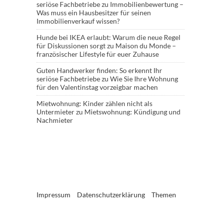
seriöse Fachbetriebe
zu
Immobilienbewertung –
Was muss ein Hausbesitzer für seinen
Immobilienverkauf wissen?
Hunde bei IKEA erlaubt: Warum die neue Regel
für Diskussionen sorgt
zu
Maison du Monde –
französischer Lifestyle für euer Zuhause
Guten Handwerker finden: So erkennt Ihr
seriöse Fachbetriebe
zu
Wie Sie Ihre Wohnung
für den Valentinstag vorzeigbar machen
Mietwohnung: Kinder zählen nicht als
Untermieter
zu
Mietswohnung: Kündigung und
Nachmieter
Impressum
Datenschutzerklärung
Themen