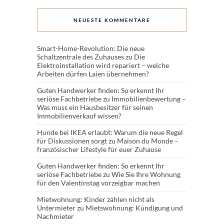
NEUESTE KOMMENTARE
Smart-Home-Revolution: Die neue
Schaltzentrale des Zuhauses
zu
Die
Elektroinstallation wird repariert – welche
Arbeiten dürfen Laien übernehmen?
Guten Handwerker finden: So erkennt Ihr
seriöse Fachbetriebe
zu
Immobilienbewertung –
Was muss ein Hausbesitzer für seinen
Immobilienverkauf wissen?
Hunde bei IKEA erlaubt: Warum die neue Regel
für Diskussionen sorgt
zu
Maison du Monde –
französischer Lifestyle für euer Zuhause
Guten Handwerker finden: So erkennt Ihr
seriöse Fachbetriebe
zu
Wie Sie Ihre Wohnung
für den Valentinstag vorzeigbar machen
Mietwohnung: Kinder zählen nicht als
Untermieter
zu
Mietswohnung: Kündigung und
Nachmieter