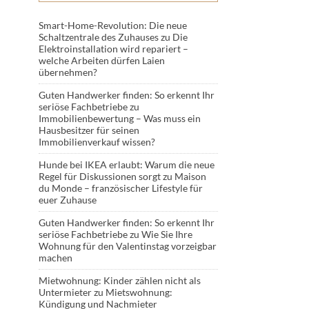
Smart-Home-Revolution: Die neue
Schaltzentrale des Zuhauses
zu
Die
Elektroinstallation wird repariert –
welche Arbeiten dürfen Laien
übernehmen?
Guten Handwerker finden: So erkennt Ihr
seriöse Fachbetriebe
zu
Immobilienbewertung – Was muss ein
Hausbesitzer für seinen
Immobilienverkauf wissen?
Hunde bei IKEA erlaubt: Warum die neue
Regel für Diskussionen sorgt
zu
Maison
du Monde – französischer Lifestyle für
euer Zuhause
Guten Handwerker finden: So erkennt Ihr
seriöse Fachbetriebe
zu
Wie Sie Ihre
Wohnung für den Valentinstag vorzeigbar
machen
Mietwohnung: Kinder zählen nicht als
Untermieter
zu
Mietswohnung:
Kündigung und Nachmieter