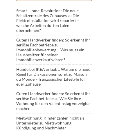
Smart-Home-Revolution: Die neue
Schaltzentrale des Zuhauses
zu
Die
Elektroinstallation wird repariert –
welche Arbeiten dürfen Laien
übernehmen?
Guten Handwerker finden: So erkennt Ihr
seriöse Fachbetriebe
zu
Immobilienbewertung – Was muss ein
Hausbesitzer für seinen
Immobilienverkauf wissen?
Hunde bei IKEA erlaubt: Warum die neue
Regel für Diskussionen sorgt
zu
Maison
du Monde – französischer Lifestyle für
euer Zuhause
Guten Handwerker finden: So erkennt Ihr
seriöse Fachbetriebe
zu
Wie Sie Ihre
Wohnung für den Valentinstag vorzeigbar
machen
Mietwohnung: Kinder zählen nicht als
Untermieter
zu
Mietswohnung:
Kündigung und Nachmieter