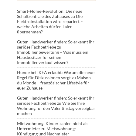
Smart-Home-Revolution: Die neue
Schaltzentrale des Zuhauses
zu
Die
Elektroinstallation wird repariert –
welche Arbeiten dürfen Laien
übernehmen?
Guten Handwerker finden: So erkennt Ihr
seriöse Fachbetriebe
zu
Immobilienbewertung – Was muss ein
Hausbesitzer für seinen
Immobilienverkauf wissen?
Hunde bei IKEA erlaubt: Warum die neue
Regel für Diskussionen sorgt
zu
Maison
du Monde – französischer Lifestyle für
euer Zuhause
Guten Handwerker finden: So erkennt Ihr
seriöse Fachbetriebe
zu
Wie Sie Ihre
Wohnung für den Valentinstag vorzeigbar
machen
Mietwohnung: Kinder zählen nicht als
Untermieter
zu
Mietswohnung:
Kündigung und Nachmieter