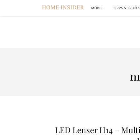
MÖBEL
TIPPS & TRICKS
m
LED Lenser H14 – Mult