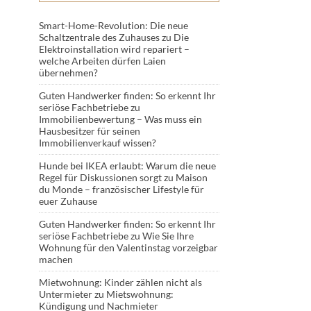
Smart-Home-Revolution: Die neue
Schaltzentrale des Zuhauses
zu
Die
Elektroinstallation wird repariert –
welche Arbeiten dürfen Laien
übernehmen?
Guten Handwerker finden: So erkennt Ihr
seriöse Fachbetriebe
zu
Immobilienbewertung – Was muss ein
Hausbesitzer für seinen
Immobilienverkauf wissen?
Hunde bei IKEA erlaubt: Warum die neue
Regel für Diskussionen sorgt
zu
Maison
du Monde – französischer Lifestyle für
euer Zuhause
Guten Handwerker finden: So erkennt Ihr
seriöse Fachbetriebe
zu
Wie Sie Ihre
Wohnung für den Valentinstag vorzeigbar
machen
Mietwohnung: Kinder zählen nicht als
Untermieter
zu
Mietswohnung:
Kündigung und Nachmieter