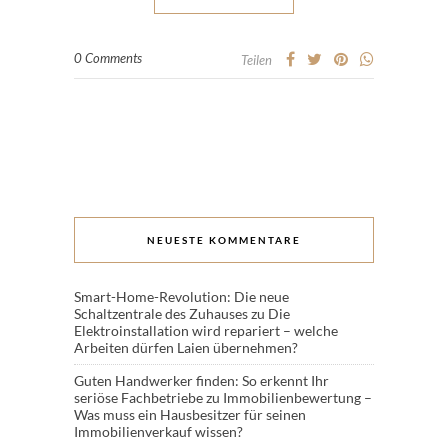
0 Comments
Teilen
NEUESTE KOMMENTARE
Smart-Home-Revolution: Die neue
Schaltzentrale des Zuhauses
zu
Die
Elektroinstallation wird repariert – welche
Arbeiten dürfen Laien übernehmen?
Guten Handwerker finden: So erkennt Ihr
seriöse Fachbetriebe
zu
Immobilienbewertung –
Was muss ein Hausbesitzer für seinen
Immobilienverkauf wissen?