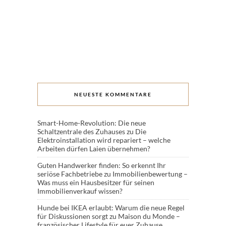
NEUESTE KOMMENTARE
Smart-Home-Revolution: Die neue
Schaltzentrale des Zuhauses
zu
Die
Elektroinstallation wird repariert – welche
Arbeiten dürfen Laien übernehmen?
Guten Handwerker finden: So erkennt Ihr
seriöse Fachbetriebe
zu
Immobilienbewertung –
Was muss ein Hausbesitzer für seinen
Immobilienverkauf wissen?
Hunde bei IKEA erlaubt: Warum die neue Regel
für Diskussionen sorgt
zu
Maison du Monde –
französischer Lifestyle für euer Zuhause