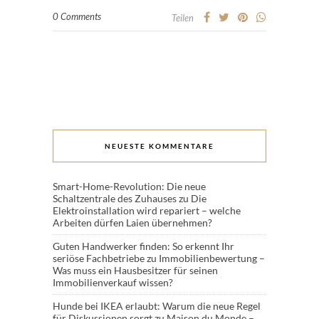
0 Comments
Teilen
NEUESTE KOMMENTARE
Smart-Home-Revolution: Die neue
Schaltzentrale des Zuhauses
zu
Die
Elektroinstallation wird repariert – welche
Arbeiten dürfen Laien übernehmen?
Guten Handwerker finden: So erkennt Ihr
seriöse Fachbetriebe
zu
Immobilienbewertung –
Was muss ein Hausbesitzer für seinen
Immobilienverkauf wissen?
Hunde bei IKEA erlaubt: Warum die neue Regel
für Diskussionen sorgt
zu
Maison du Monde –