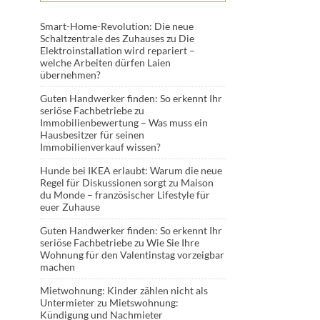
Smart-Home-Revolution: Die neue
Schaltzentrale des Zuhauses
zu
Die
Elektroinstallation wird repariert –
welche Arbeiten dürfen Laien
übernehmen?
Guten Handwerker finden: So erkennt Ihr
seriöse Fachbetriebe
zu
Immobilienbewertung – Was muss ein
Hausbesitzer für seinen
Immobilienverkauf wissen?
Hunde bei IKEA erlaubt: Warum die neue
Regel für Diskussionen sorgt
zu
Maison
du Monde – französischer Lifestyle für
euer Zuhause
Guten Handwerker finden: So erkennt Ihr
seriöse Fachbetriebe
zu
Wie Sie Ihre
Wohnung für den Valentinstag vorzeigbar
machen
Mietwohnung: Kinder zählen nicht als
Untermieter
zu
Mietswohnung:
Kündigung und Nachmieter