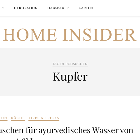
DEKORATION
HAUSBAU
GARTEN
TAG DURCHSUCHEN
Kupfer
ION
KÜCHE
TIPPS & TRICKS
aschen für ayurvedisches Wasser von