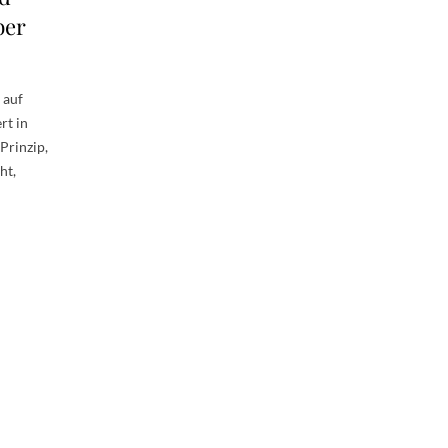
ber
 auf
rt in
 Prinzip,
ht,