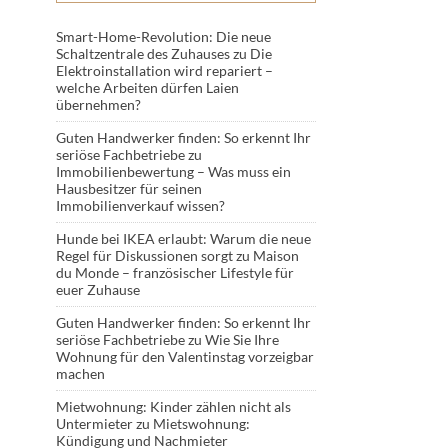
Smart-Home-Revolution: Die neue
Schaltzentrale des Zuhauses
zu
Die
Elektroinstallation wird repariert –
welche Arbeiten dürfen Laien
übernehmen?
Guten Handwerker finden: So erkennt Ihr
seriöse Fachbetriebe
zu
Immobilienbewertung – Was muss ein
Hausbesitzer für seinen
Immobilienverkauf wissen?
Hunde bei IKEA erlaubt: Warum die neue
Regel für Diskussionen sorgt
zu
Maison
du Monde – französischer Lifestyle für
euer Zuhause
Guten Handwerker finden: So erkennt Ihr
seriöse Fachbetriebe
zu
Wie Sie Ihre
Wohnung für den Valentinstag vorzeigbar
machen
Mietwohnung: Kinder zählen nicht als
Untermieter
zu
Mietswohnung:
Kündigung und Nachmieter