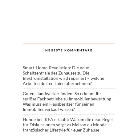
NEUESTE KOMMENTARE
Smart-Home-Revolution: Die neue
Schaltzentrale des Zuhauses
zu
Die
Elektroinstallation wird repariert – welche
Arbeiten dürfen Laien übernehmen?
Guten Handwerker finden: So erkennt Ihr
seriöse Fachbetriebe
zu
Immobilienbewertung –
Was muss ein Hausbesitzer für seinen
Immobilienverkauf wissen?
Hunde bei IKEA erlaubt: Warum die neue Regel
für Diskussionen sorgt
zu
Maison du Monde –
französischer Lifestyle für euer Zuhause