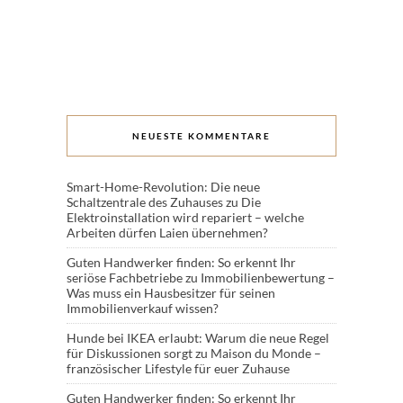
NEUESTE KOMMENTARE
Smart-Home-Revolution: Die neue
Schaltzentrale des Zuhauses
zu
Die
Elektroinstallation wird repariert – welche
Arbeiten dürfen Laien übernehmen?
Guten Handwerker finden: So erkennt Ihr
seriöse Fachbetriebe
zu
Immobilienbewertung –
Was muss ein Hausbesitzer für seinen
Immobilienverkauf wissen?
Hunde bei IKEA erlaubt: Warum die neue Regel
für Diskussionen sorgt
zu
Maison du Monde –
französischer Lifestyle für euer Zuhause
Guten Handwerker finden: So erkennt Ihr