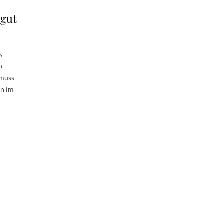
 gut
,
n
 muss
rn im