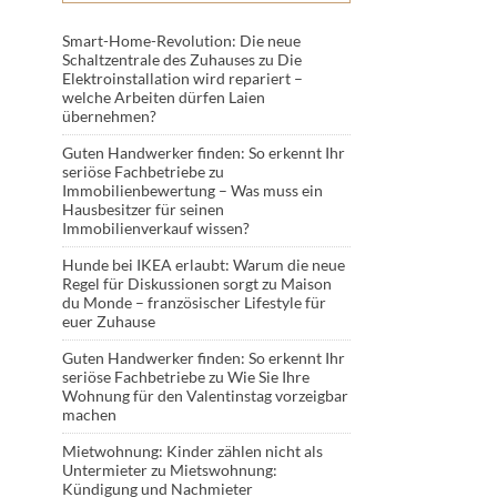
Smart-Home-Revolution: Die neue
Schaltzentrale des Zuhauses
zu
Die
Elektroinstallation wird repariert –
welche Arbeiten dürfen Laien
übernehmen?
Guten Handwerker finden: So erkennt Ihr
seriöse Fachbetriebe
zu
Immobilienbewertung – Was muss ein
Hausbesitzer für seinen
Immobilienverkauf wissen?
Hunde bei IKEA erlaubt: Warum die neue
Regel für Diskussionen sorgt
zu
Maison
du Monde – französischer Lifestyle für
euer Zuhause
Guten Handwerker finden: So erkennt Ihr
seriöse Fachbetriebe
zu
Wie Sie Ihre
Wohnung für den Valentinstag vorzeigbar
machen
Mietwohnung: Kinder zählen nicht als
Untermieter
zu
Mietswohnung:
Kündigung und Nachmieter