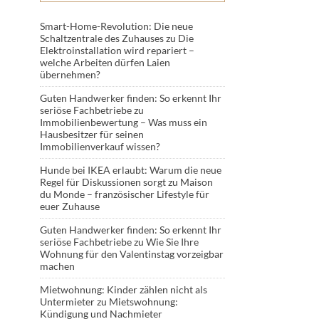
Smart-Home-Revolution: Die neue
Schaltzentrale des Zuhauses
zu
Die
Elektroinstallation wird repariert –
welche Arbeiten dürfen Laien
übernehmen?
Guten Handwerker finden: So erkennt Ihr
seriöse Fachbetriebe
zu
Immobilienbewertung – Was muss ein
Hausbesitzer für seinen
Immobilienverkauf wissen?
Hunde bei IKEA erlaubt: Warum die neue
Regel für Diskussionen sorgt
zu
Maison
du Monde – französischer Lifestyle für
euer Zuhause
Guten Handwerker finden: So erkennt Ihr
seriöse Fachbetriebe
zu
Wie Sie Ihre
Wohnung für den Valentinstag vorzeigbar
machen
Mietwohnung: Kinder zählen nicht als
Untermieter
zu
Mietswohnung:
Kündigung und Nachmieter