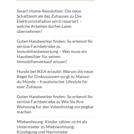
Smart-Home-Revolution: Die neue
Schaltzentrale des Zuhauses
zu
Die
Elektroinstallation wird repariert –
welche Arbeiten dürfen Laien
übernehmen?
Guten Handwerker finden: So erkennt Ihr
seriöse Fachbetriebe
zu
Immobilienbewertung – Was muss ein
Hausbesitzer für seinen
Immobilienverkauf wissen?
Hunde bei IKEA erlaubt: Warum die neue
Regel für Diskussionen sorgt
zu
Maison
du Monde – französischer Lifestyle für
euer Zuhause
Guten Handwerker finden: So erkennt Ihr
seriöse Fachbetriebe
zu
Wie Sie Ihre
Wohnung für den Valentinstag vorzeigbar
machen
Mietwohnung: Kinder zählen nicht als
Untermieter
zu
Mietswohnung:
Kündigung und Nachmieter