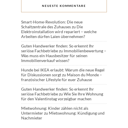
NEUESTE KOMMENTARE
Smart-Home-Revolution: Die neue
Schaltzentrale des Zuhauses
zu
Die
Elektroinstallation wird repariert – welche
Arbeiten dürfen Laien übernehmen?
Guten Handwerker finden: So erkennt Ihr
seriöse Fachbetriebe
zu
Immobilienbewertung –
Was muss ein Hausbesitzer für seinen
Immobilienverkauf wissen?
Hunde bei IKEA erlaubt: Warum die neue Regel
für Diskussionen sorgt
zu
Maison du Monde –
französischer Lifestyle für euer Zuhause
Guten Handwerker finden: So erkennt Ihr
seriöse Fachbetriebe
zu
Wie Sie Ihre Wohnung
für den Valentinstag vorzeigbar machen
Mietwohnung: Kinder zählen nicht als
Untermieter
zu
Mietswohnung: Kündigung und
Nachmieter