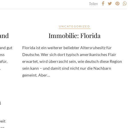
Teilen
UNCATEGORIZED
land
Immobilie: Florida
and gut
Florida ist ein weiterer beliebter Altersruhesitz für
ess
Deutsche. Wer sich dort typisch amerikanisches Flair
afür,
erwartet, wird überrascht sein, wie deutsch diese Region
…
sein kann – und damit sind nicht nur die Nachbarn
gemeint. Aber…
n
eit
den