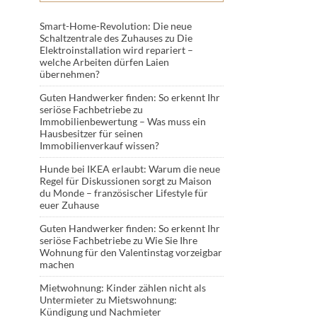
Smart-Home-Revolution: Die neue
Schaltzentrale des Zuhauses
zu
Die
Elektroinstallation wird repariert –
welche Arbeiten dürfen Laien
übernehmen?
Guten Handwerker finden: So erkennt Ihr
seriöse Fachbetriebe
zu
Immobilienbewertung – Was muss ein
Hausbesitzer für seinen
Immobilienverkauf wissen?
Hunde bei IKEA erlaubt: Warum die neue
Regel für Diskussionen sorgt
zu
Maison
du Monde – französischer Lifestyle für
euer Zuhause
Guten Handwerker finden: So erkennt Ihr
seriöse Fachbetriebe
zu
Wie Sie Ihre
Wohnung für den Valentinstag vorzeigbar
machen
Mietwohnung: Kinder zählen nicht als
Untermieter
zu
Mietswohnung:
Kündigung und Nachmieter