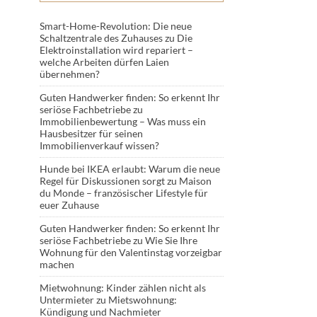
Smart-Home-Revolution: Die neue
Schaltzentrale des Zuhauses
zu
Die
Elektroinstallation wird repariert –
welche Arbeiten dürfen Laien
übernehmen?
Guten Handwerker finden: So erkennt Ihr
seriöse Fachbetriebe
zu
Immobilienbewertung – Was muss ein
Hausbesitzer für seinen
Immobilienverkauf wissen?
Hunde bei IKEA erlaubt: Warum die neue
Regel für Diskussionen sorgt
zu
Maison
du Monde – französischer Lifestyle für
euer Zuhause
Guten Handwerker finden: So erkennt Ihr
seriöse Fachbetriebe
zu
Wie Sie Ihre
Wohnung für den Valentinstag vorzeigbar
machen
Mietwohnung: Kinder zählen nicht als
Untermieter
zu
Mietswohnung:
Kündigung und Nachmieter