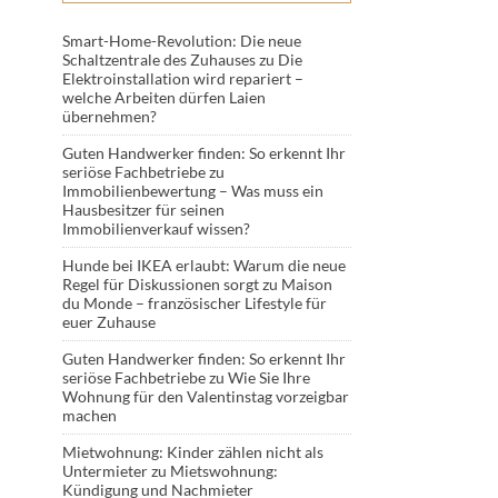
Smart-Home-Revolution: Die neue
Schaltzentrale des Zuhauses
zu
Die
Elektroinstallation wird repariert –
welche Arbeiten dürfen Laien
übernehmen?
Guten Handwerker finden: So erkennt Ihr
seriöse Fachbetriebe
zu
Immobilienbewertung – Was muss ein
Hausbesitzer für seinen
Immobilienverkauf wissen?
Hunde bei IKEA erlaubt: Warum die neue
Regel für Diskussionen sorgt
zu
Maison
du Monde – französischer Lifestyle für
euer Zuhause
Guten Handwerker finden: So erkennt Ihr
seriöse Fachbetriebe
zu
Wie Sie Ihre
Wohnung für den Valentinstag vorzeigbar
machen
Mietwohnung: Kinder zählen nicht als
Untermieter
zu
Mietswohnung:
Kündigung und Nachmieter