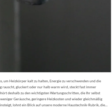
s, um Heizkörper kalt zu halten, Energie zu verschwenden und die
 rauscht, gluckert oder nur halb warm wird, steckt fast immer
hört deshalb zu den wichtigsten Wartungsschritten, die Ihr selbst
t: weniger Geräusche, geringere Heizkosten und wieder gleichmäßig
insteigt, lohnt ein Blick auf unsere moderne Haustechnik-Rubrik, die…