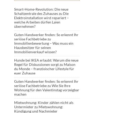
Smart-Home-Revolution: Die neue
Schaltzentrale des Zuhauses
zu
Die
Elektroinstallation wird repariert –
welche Arbeiten dürfen Laien
übernehmen?
Guten Handwerker finden: So erkennt Ihr
seriöse Fachbetriebe
zu
Immobilienbewertung – Was muss ein
Hausbesitzer für seinen
Immobilienverkauf wissen?
Hunde bei IKEA erlaubt: Warum die neue
Regel für Diskussionen sorgt
zu
Maison
du Monde – französischer Lifestyle für
euer Zuhause
Guten Handwerker finden: So erkennt Ihr
seriöse Fachbetriebe
zu
Wie Sie Ihre
Wohnung für den Valentinstag vorzeigbar
machen
Mietwohnung: Kinder zählen nicht als
Untermieter
zu
Mietswohnung:
Kündigung und Nachmieter