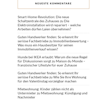
NEUESTE KOMMENTARE
Smart-Home-Revolution: Die neue
Schaltzentrale des Zuhauses
zu
Die
Elektroinstallation wird repariert – welche
Arbeiten dürfen Laien übernehmen?
Guten Handwerker finden: So erkennt Ihr
seriöse Fachbetriebe
zu
Immobilienbewertung –
Was muss ein Hausbesitzer für seinen
Immobilienverkauf wissen?
Hunde bei IKEA erlaubt: Warum die neue Regel
für Diskussionen sorgt
zu
Maison du Monde –
französischer Lifestyle für euer Zuhause
Guten Handwerker finden: So erkennt Ihr
seriöse Fachbetriebe
zu
Wie Sie Ihre Wohnung
für den Valentinstag vorzeigbar machen
Mietwohnung: Kinder zählen nicht als
Untermieter
zu
Mietswohnung: Kündigung und
Nachmieter