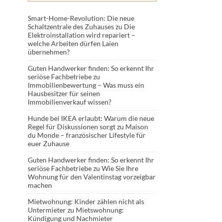
Smart-Home-Revolution: Die neue
Schaltzentrale des Zuhauses
zu
Die
Elektroinstallation wird repariert –
welche Arbeiten dürfen Laien
übernehmen?
Guten Handwerker finden: So erkennt Ihr
seriöse Fachbetriebe
zu
Immobilienbewertung – Was muss ein
Hausbesitzer für seinen
Immobilienverkauf wissen?
Hunde bei IKEA erlaubt: Warum die neue
Regel für Diskussionen sorgt
zu
Maison
du Monde – französischer Lifestyle für
euer Zuhause
Guten Handwerker finden: So erkennt Ihr
seriöse Fachbetriebe
zu
Wie Sie Ihre
Wohnung für den Valentinstag vorzeigbar
machen
Mietwohnung: Kinder zählen nicht als
Untermieter
zu
Mietswohnung:
Kündigung und Nachmieter