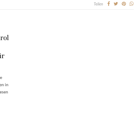
Teilen
rol
ür
re
en in
iesen