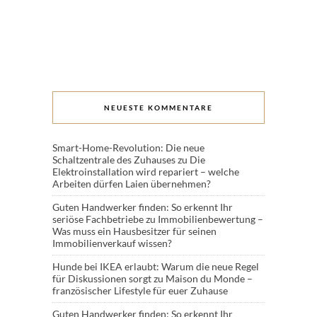
NEUESTE KOMMENTARE
Smart-Home-Revolution: Die neue
Schaltzentrale des Zuhauses
zu
Die
Elektroinstallation wird repariert – welche
Arbeiten dürfen Laien übernehmen?
Guten Handwerker finden: So erkennt Ihr
seriöse Fachbetriebe
zu
Immobilienbewertung –
Was muss ein Hausbesitzer für seinen
Immobilienverkauf wissen?
Hunde bei IKEA erlaubt: Warum die neue Regel
für Diskussionen sorgt
zu
Maison du Monde –
französischer Lifestyle für euer Zuhause
Guten Handwerker finden: So erkennt Ihr