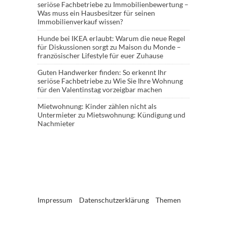
seriöse Fachbetriebe
zu
Immobilienbewertung –
Was muss ein Hausbesitzer für seinen
Immobilienverkauf wissen?
Hunde bei IKEA erlaubt: Warum die neue Regel
für Diskussionen sorgt
zu
Maison du Monde –
französischer Lifestyle für euer Zuhause
Guten Handwerker finden: So erkennt Ihr
seriöse Fachbetriebe
zu
Wie Sie Ihre Wohnung
für den Valentinstag vorzeigbar machen
Mietwohnung: Kinder zählen nicht als
Untermieter
zu
Mietswohnung: Kündigung und
Nachmieter
Impressum
Datenschutzerklärung
Themen