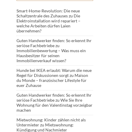
Smart-Home-Revolution: Die neue
Schaltzentrale des Zuhauses
zu
Die
Elektroinstallation wird repariert –
welche Arbeiten dürfen Laien
übernehmen?
Guten Handwerker finden: So erkennt Ihr
seriöse Fachbetriebe
zu
Immobilienbewertung – Was muss ein
Hausbesitzer für seinen
Immobilienverkauf wissen?
Hunde bei IKEA erlaubt: Warum die neue
Regel für Diskussionen sorgt
zu
Maison
du Monde – französischer Lifestyle für
euer Zuhause
Guten Handwerker finden: So erkennt Ihr
seriöse Fachbetriebe
zu
Wie Sie Ihre
Wohnung für den Valentinstag vorzeigbar
machen
Mietwohnung: Kinder zählen nicht als
Untermieter
zu
Mietswohnung:
Kündigung und Nachmieter