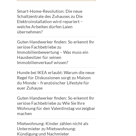
Smart-Home-Revolution: Die neue
Schaltzentrale des Zuhauses
zu
Die
Elektroinstallation wird repariert –
welche Arbeiten dürfen Laien
übernehmen?
Guten Handwerker finden: So erkennt Ihr
seriöse Fachbetriebe
zu
Immobilienbewertung – Was muss ein
Hausbesitzer für seinen
Immobilienverkauf wissen?
Hunde bei IKEA erlaubt: Warum die neue
Regel für Diskussionen sorgt
zu
Maison
du Monde – französischer Lifestyle für
euer Zuhause
Guten Handwerker finden: So erkennt Ihr
seriöse Fachbetriebe
zu
Wie Sie Ihre
Wohnung für den Valentinstag vorzeigbar
machen
Mietwohnung: Kinder zählen nicht als
Untermieter
zu
Mietswohnung:
Kündigung und Nachmieter