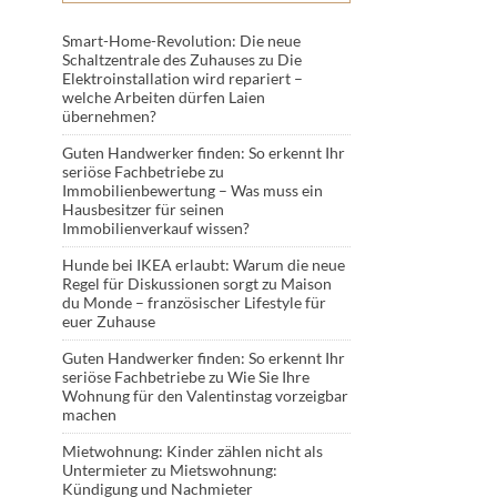
Smart-Home-Revolution: Die neue
Schaltzentrale des Zuhauses
zu
Die
Elektroinstallation wird repariert –
welche Arbeiten dürfen Laien
übernehmen?
Guten Handwerker finden: So erkennt Ihr
seriöse Fachbetriebe
zu
Immobilienbewertung – Was muss ein
Hausbesitzer für seinen
Immobilienverkauf wissen?
Hunde bei IKEA erlaubt: Warum die neue
Regel für Diskussionen sorgt
zu
Maison
du Monde – französischer Lifestyle für
euer Zuhause
Guten Handwerker finden: So erkennt Ihr
seriöse Fachbetriebe
zu
Wie Sie Ihre
Wohnung für den Valentinstag vorzeigbar
machen
Mietwohnung: Kinder zählen nicht als
Untermieter
zu
Mietswohnung:
Kündigung und Nachmieter