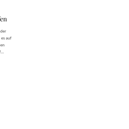
fen
 der
 es auf
men
uf…