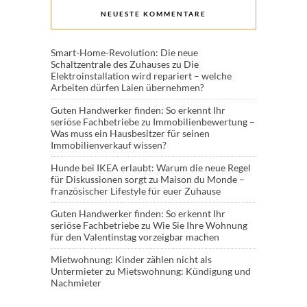
NEUESTE KOMMENTARE
Smart-Home-Revolution: Die neue
Schaltzentrale des Zuhauses
zu
Die
Elektroinstallation wird repariert – welche
Arbeiten dürfen Laien übernehmen?
Guten Handwerker finden: So erkennt Ihr
seriöse Fachbetriebe
zu
Immobilienbewertung –
Was muss ein Hausbesitzer für seinen
Immobilienverkauf wissen?
Hunde bei IKEA erlaubt: Warum die neue Regel
für Diskussionen sorgt
zu
Maison du Monde –
französischer Lifestyle für euer Zuhause
Guten Handwerker finden: So erkennt Ihr
seriöse Fachbetriebe
zu
Wie Sie Ihre Wohnung
für den Valentinstag vorzeigbar machen
Mietwohnung: Kinder zählen nicht als
Untermieter
zu
Mietswohnung: Kündigung und
Nachmieter