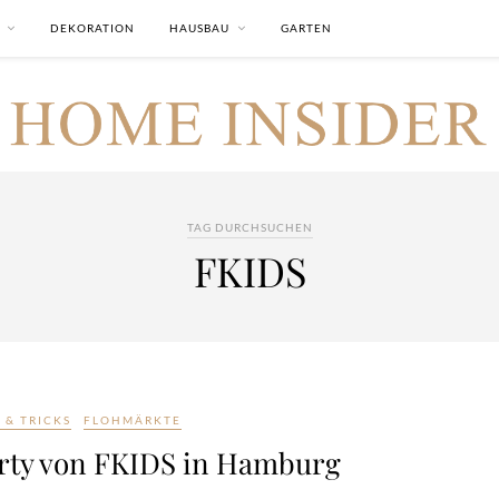
DEKORATION
HAUSBAU
GARTEN
TAG DURCHSUCHEN
FKIDS
S & TRICKS
FLOHMÄRKTE
arty von FKIDS in Hamburg