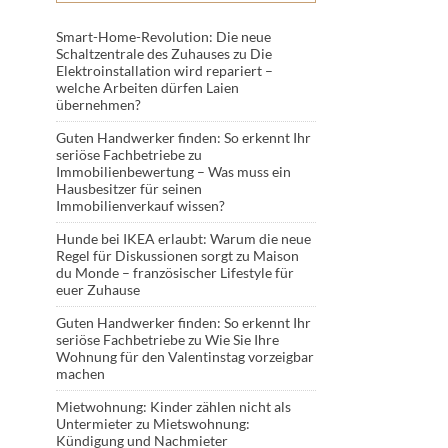
Smart-Home-Revolution: Die neue
Schaltzentrale des Zuhauses
zu
Die
Elektroinstallation wird repariert –
welche Arbeiten dürfen Laien
übernehmen?
Guten Handwerker finden: So erkennt Ihr
seriöse Fachbetriebe
zu
Immobilienbewertung – Was muss ein
Hausbesitzer für seinen
Immobilienverkauf wissen?
Hunde bei IKEA erlaubt: Warum die neue
Regel für Diskussionen sorgt
zu
Maison
du Monde – französischer Lifestyle für
euer Zuhause
Guten Handwerker finden: So erkennt Ihr
seriöse Fachbetriebe
zu
Wie Sie Ihre
Wohnung für den Valentinstag vorzeigbar
machen
Mietwohnung: Kinder zählen nicht als
Untermieter
zu
Mietswohnung:
Kündigung und Nachmieter