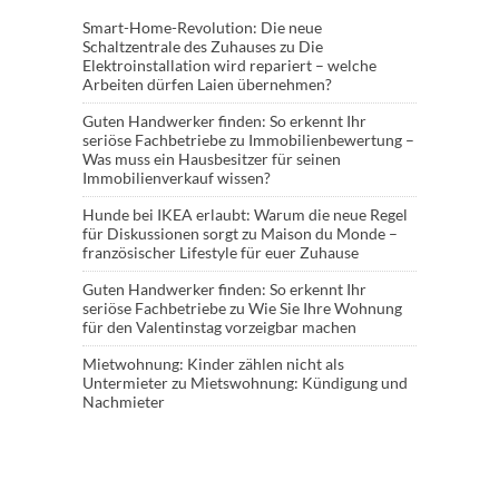
Smart-Home-Revolution: Die neue
Schaltzentrale des Zuhauses
zu
Die
Elektroinstallation wird repariert – welche
Arbeiten dürfen Laien übernehmen?
Guten Handwerker finden: So erkennt Ihr
seriöse Fachbetriebe
zu
Immobilienbewertung –
Was muss ein Hausbesitzer für seinen
Immobilienverkauf wissen?
Hunde bei IKEA erlaubt: Warum die neue Regel
für Diskussionen sorgt
zu
Maison du Monde –
französischer Lifestyle für euer Zuhause
Guten Handwerker finden: So erkennt Ihr
seriöse Fachbetriebe
zu
Wie Sie Ihre Wohnung
für den Valentinstag vorzeigbar machen
Mietwohnung: Kinder zählen nicht als
Untermieter
zu
Mietswohnung: Kündigung und
Nachmieter