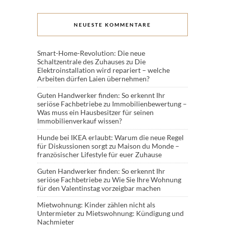
NEUESTE KOMMENTARE
Smart-Home-Revolution: Die neue
Schaltzentrale des Zuhauses
zu
Die
Elektroinstallation wird repariert – welche
Arbeiten dürfen Laien übernehmen?
Guten Handwerker finden: So erkennt Ihr
seriöse Fachbetriebe
zu
Immobilienbewertung –
Was muss ein Hausbesitzer für seinen
Immobilienverkauf wissen?
Hunde bei IKEA erlaubt: Warum die neue Regel
für Diskussionen sorgt
zu
Maison du Monde –
französischer Lifestyle für euer Zuhause
Guten Handwerker finden: So erkennt Ihr
seriöse Fachbetriebe
zu
Wie Sie Ihre Wohnung
für den Valentinstag vorzeigbar machen
Mietwohnung: Kinder zählen nicht als
Untermieter
zu
Mietswohnung: Kündigung und
Nachmieter