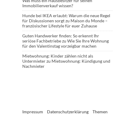
Was muss ein Hausbesitzer für seinen
Immobilienverkauf wissen?
Hunde bei IKEA erlaubt: Warum die neue Regel
für Diskussionen sorgt
zu
Maison du Monde –
französischer Lifestyle für euer Zuhause
Guten Handwerker finden: So erkennt Ihr
seriöse Fachbetriebe
zu
Wie Sie Ihre Wohnung
für den Valentinstag vorzeigbar machen
Mietwohnung: Kinder zählen nicht als
Untermieter
zu
Mietswohnung: Kündigung und
Nachmieter
Impressum
Datenschutzerklärung
Themen