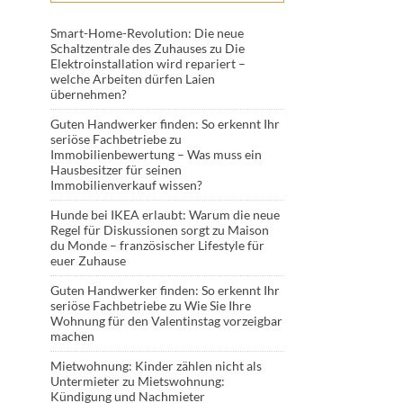
Smart-Home-Revolution: Die neue
Schaltzentrale des Zuhauses
zu
Die
Elektroinstallation wird repariert –
welche Arbeiten dürfen Laien
übernehmen?
Guten Handwerker finden: So erkennt Ihr
seriöse Fachbetriebe
zu
Immobilienbewertung – Was muss ein
Hausbesitzer für seinen
Immobilienverkauf wissen?
Hunde bei IKEA erlaubt: Warum die neue
Regel für Diskussionen sorgt
zu
Maison
du Monde – französischer Lifestyle für
euer Zuhause
Guten Handwerker finden: So erkennt Ihr
seriöse Fachbetriebe
zu
Wie Sie Ihre
Wohnung für den Valentinstag vorzeigbar
machen
Mietwohnung: Kinder zählen nicht als
Untermieter
zu
Mietswohnung:
Kündigung und Nachmieter