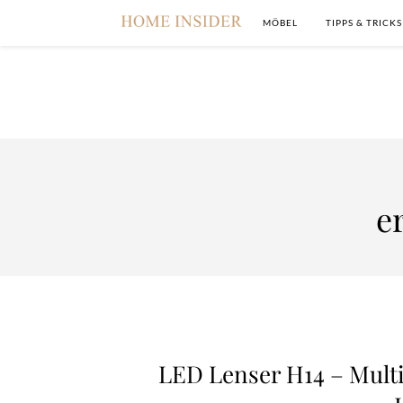
MÖBEL
TIPPS & TRICKS
e
LED Lenser H14 – Mult