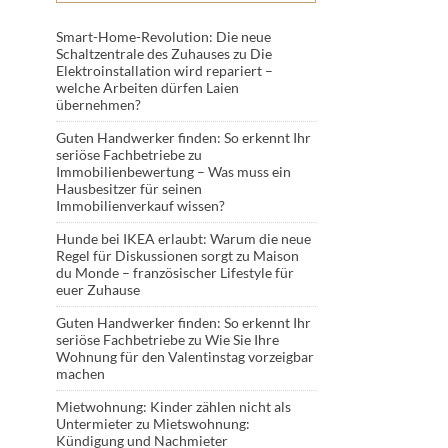
Smart-Home-Revolution: Die neue
Schaltzentrale des Zuhauses
zu
Die
Elektroinstallation wird repariert –
welche Arbeiten dürfen Laien
übernehmen?
Guten Handwerker finden: So erkennt Ihr
seriöse Fachbetriebe
zu
Immobilienbewertung – Was muss ein
Hausbesitzer für seinen
Immobilienverkauf wissen?
Hunde bei IKEA erlaubt: Warum die neue
Regel für Diskussionen sorgt
zu
Maison
du Monde – französischer Lifestyle für
euer Zuhause
Guten Handwerker finden: So erkennt Ihr
seriöse Fachbetriebe
zu
Wie Sie Ihre
Wohnung für den Valentinstag vorzeigbar
machen
Mietwohnung: Kinder zählen nicht als
Untermieter
zu
Mietswohnung:
Kündigung und Nachmieter