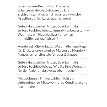
Smart-Home-Revolution: Die neue
Schaltzentrale des Zuhauses
zu
Die
Elektroinstallation wird repariert – welche
Arbeiten dürfen Laien übernehmen?
Guten Handwerker finden: So erkennt Ihr
seriöse Fachbetriebe
zu
Immobilienbewertung –
Was muss ein Hausbesitzer für seinen
Immobilienverkauf wissen?
Hunde bei IKEA erlaubt: Warum die neue Regel
für Diskussionen sorgt
zu
Maison du Monde –
französischer Lifestyle für euer Zuhause
Guten Handwerker finden: So erkennt Ihr
seriöse Fachbetriebe
zu
Wie Sie Ihre Wohnung
für den Valentinstag vorzeigbar machen
Mietwohnung: Kinder zählen nicht als
Untermieter
zu
Mietswohnung: Kündigung und
Nachmieter