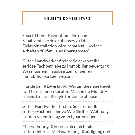
NEUESTE KOMMENTARE
Smart-Home-Revolution: Die neue
Schaltzentrale des Zuhauses
zu
Die
Elektroinstallation wird repariert – welche
Arbeiten dürfen Laien übernehmen?
Guten Handwerker finden: So erkennt Ihr
seriöse Fachbetriebe
zu
Immobilienbewertung –
Was muss ein Hausbesitzer für seinen
Immobilienverkauf wissen?
Hunde bei IKEA erlaubt: Warum die neue Regel
für Diskussionen sorgt
zu
Maison du Monde –
französischer Lifestyle für euer Zuhause
Guten Handwerker finden: So erkennt Ihr
seriöse Fachbetriebe
zu
Wie Sie Ihre Wohnung
für den Valentinstag vorzeigbar machen
Mietwohnung: Kinder zählen nicht als
Untermieter
zu
Mietswohnung: Kündigung und